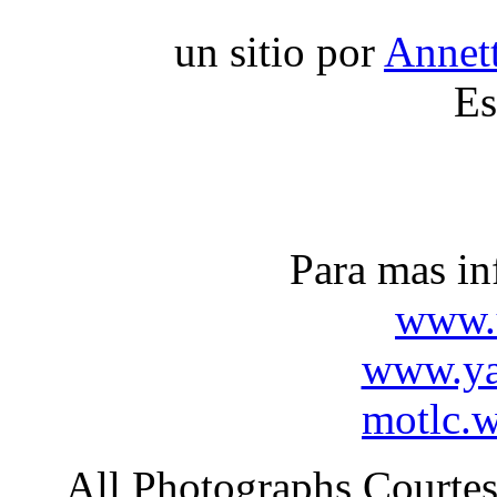
un sitio por
Annet
Es
Para mas in
www.
www.ya
motlc.w
All Photographs Court